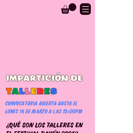
impartición de
T
A
L
L
E
R
E
S
CONVOCATORIA ABIERTA HASTA EL
LUNES 16 DE MARZO A LAS 12:00PM
¿Qué son los talleres en