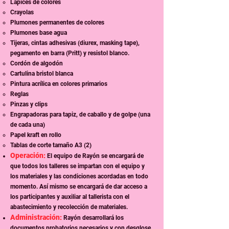
Lápices de colores
Crayolas
Plumones permanentes de colores
Plumones base agua
Tijeras, cintas adhesivas (diurex, masking tape),
pegamento en barra (Pritt) y resistol blanco.
Cordón de algodón
Cartulina bristol blanca
Pintura acrílica en colores primarios
Reglas
Pinzas y clips
Engrapadoras para tapiz, de caballo y de golpe (una
de cada una)
Papel kraft en rollo
Tablas de corte tamaño A3 (2)
Operación:
El equipo de Rayón se encargará de
que todos los talleres se impartan con el equipo y
los materiales y las condiciones acordadas en todo
momento. Así mismo se encargará de dar acceso a
los participantes y auxiliar al tallerista con el
abastecimiento y recolección de materiales.
Administración:
Rayón desarrollará los
documentos probatorios necesarios y con desglose