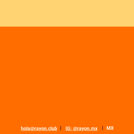
|
|
MX
hola@rayon.club
IG: @rayon.mx