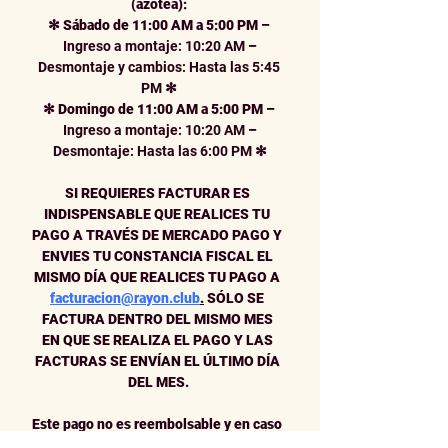
(azotea):
✻
Sábado de 11:00 AM a 5:00 PM
–
 Ingreso a montaje: 10:20 AM 
–
 Desmontaje y cambios: Hasta las 5:45 
PM 
✻
✻
Domingo de 11:00 AM a 5:00 PM
–
 Ingreso a montaje: 10:20 AM 
–
 Desmontaje: Hasta las 6:00 PM 
✻
SI REQUIERES FACTURAR ES 
INDISPENSABLE QUE REALICES TU 
PAGO A TRAVÉS DE MERCADO PAGO Y 
ENVIES TU CONSTANCIA FISCAL EL 
MISMO DÍA QUE REALICES TU PAGO A 
facturacion@rayon.club
.
 SÓLO SE 
FACTURA DENTRO DEL MISMO MES 
EN QUE SE REALIZA EL PAGO Y LAS 
FACTURAS SE ENVÍAN EL ÚLTIMO DÍA 
DEL MES.
Este pago no es reembolsable y en caso 
de cancelación de cualquiera de las 