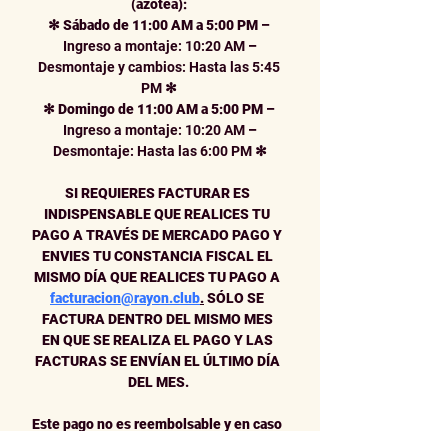
(azotea):
✻
Sábado de 11:00 AM a 5:00 PM
–
 Ingreso a montaje: 10:20 AM 
–
 Desmontaje y cambios: Hasta las 5:45 
PM 
✻
✻
Domingo de 11:00 AM a 5:00 PM
–
 Ingreso a montaje: 10:20 AM 
–
 Desmontaje: Hasta las 6:00 PM 
✻
SI REQUIERES FACTURAR ES 
INDISPENSABLE QUE REALICES TU 
PAGO A TRAVÉS DE MERCADO PAGO Y 
ENVIES TU CONSTANCIA FISCAL EL 
MISMO DÍA QUE REALICES TU PAGO A 
facturacion@rayon.club
.
 SÓLO SE 
FACTURA DENTRO DEL MISMO MES 
EN QUE SE REALIZA EL PAGO Y LAS 
FACTURAS SE ENVÍAN EL ÚLTIMO DÍA 
DEL MES.
Este pago no es reembolsable y en caso 
de cancelación de cualquiera de las 