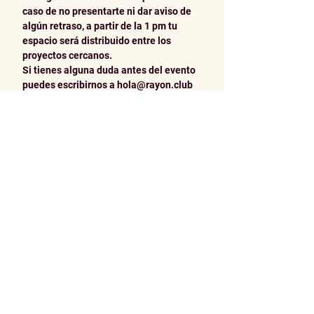
caso de no presentarte ni dar aviso de 
algún retraso, a partir de la 1 pm tu 
espacio será distribuido entre los 
proyectos cercanos.
Si tienes alguna duda antes del evento 
puedes escribirnos a hola@rayon.club 
o marcar/escribir a la 
línea Rayón
 (+52 
55 7193 5283) de 11AM a 3PM de lunes 
a viernes.
 El día del evento sólo 
estaremos disponibles por el WA de 
Rayón y de forma presencial.
SOBRE EL USO DE BODEGA:
En caso de que lo requieras y por tu 
comodidad, podemos resguardar tus 
cosas en el estacionamiento del MAZ, 
donde hay personal de seguridad. 
Cuando lo requieres puedes preguntar 
a alguien del staff de Rayón.
SOBRE LA DIFUSIÓN DE TU 
PARTICIPACIÓN:
Este año además de la mención de tu 