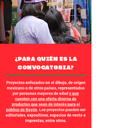
¿PARA QUIÉN ES LA
CONVOCATORIA?
Proyectos enfocados en el dibujo, de origen
mexicano o de otros países, representados
por personas mayores de edad
y que
cuenten con una oferta diversa de
productos que sean de interés para el
público de Rayón
. Los proyectos pueden ser
editoriales, expositivos, espacios de venta e
imprentas, entre otros.